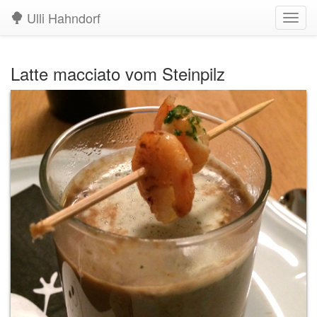
Ulli Hahndorf
Navig
aufkl
Latte macciato vom Steinpilz