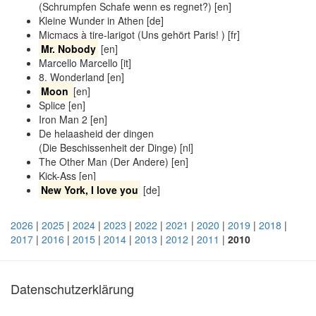
(Schrumpfen Schafe wenn es regnet?) [en]
Kleine Wunder in Athen [de]
Micmacs à tire-larigot (Uns gehört Paris! ) [fr]
Mr. Nobody
[en]
Marcello Marcello [it]
8. Wonderland [en]
Moon
[en]
Splice [en]
Iron Man 2 [en]
De helaasheid der dingen
(Die Beschissenheit der Dinge) [nl]
The Other Man (Der Andere) [en]
Kick-Ass [en]
New York, I love you
[de]
2026
|
2025
|
2024
|
2023
|
2022
|
2021
|
2020
|
2019
|
2018
|
2017
|
2016
|
2015
|
2014
|
2013
|
2012
|
2011
|
2010
Datenschutzerklärung