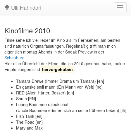
Ulli Hahndorf
Navig
aufkl
Kinofilme 2010
Filme sehe ich viel lieber im Kino als im Fernsehen, am besten
sind natürlich Originalfassungen. Regelmäßig trifft man mich
eigentlich montag Abends in der Sneak Preview in der
Schauburg
.
Hier eine Übersicht der Filme, die ich 2010 gesehen habe, meine
Empfehlungen sind
hervorgehoben
:
Tamara Drewe (Immer Drama um Tamara) [en]
En ganske snill mann (Ein Mann von Welt) [no]
RED (Älter, Härter, Besser) [en]
South [EN]
Loong Boonmee raleuk chat
(Uncle Boonmee erinnert sich an seine früheren Leben) [th]
Fish Tank [en]
The Road [en]
Mary and Max