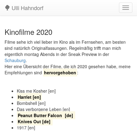
Ulli Hahndorf
Navig
aufkl
Kinofilme 2020
Filme sehe ich viel lieber im Kino als im Fernsehen, am besten
sind natürlich Originalfassungen. Regelmäßig trifft man mich
eigentlich montag Abends in der Sneak Preview in der
Schauburg
.
Hier eine Übersicht der Filme, die ich 2020 gesehen habe, meine
Empfehlungen sind
hervorgehoben
:
Kiss me Kosher [en]
Harriet [en]
Bombshell [en]
Das verborgene Leben [en]
Peanut Butter Falcon
[de]
Knives Out [de]
1917 [en]